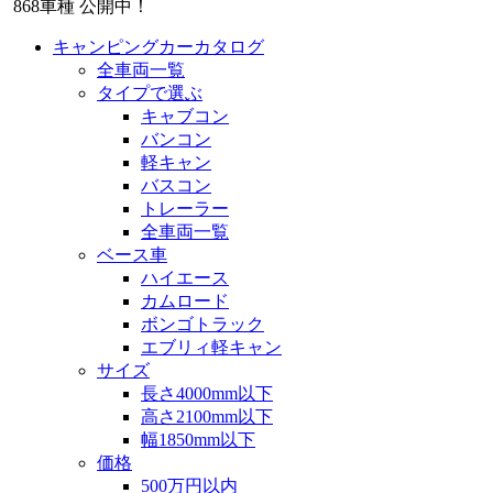
868
車種 公開中！
キャンピングカーカタログ
全車両一覧
タイプで選ぶ
キャブコン
バンコン
軽キャン
バスコン
トレーラー
全車両一覧
ベース車
ハイエース
カムロード
ボンゴトラック
エブリィ軽キャン
サイズ
長さ4000mm以下
高さ2100mm以下
幅1850mm以下
価格
500万円以内