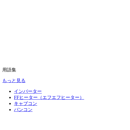
用語集
もっと見る
インバーター
FFヒーター（エフエフヒーター）
キャブコン
バンコン