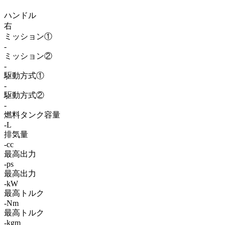
ハンドル
右
ミッション①
-
ミッション②
-
駆動方式①
-
駆動方式②
-
燃料タンク容量
-L
排気量
-cc
最高出力
-ps
最高出力
-kW
最高トルク
-Nm
最高トルク
-kgm