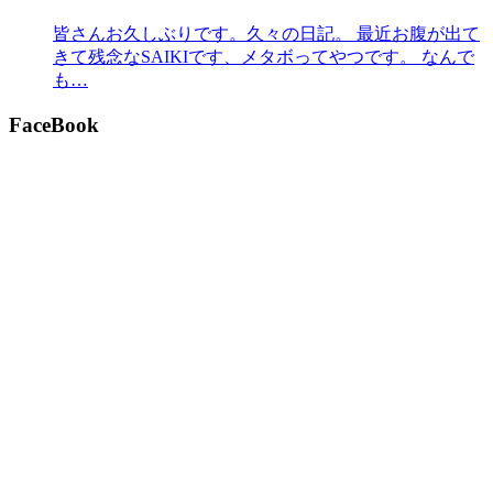
皆さんお久しぶりです。久々の日記。 最近お腹が出て
きて残念なSAIKIです、メタボってやつです。 なんで
も…
FaceBook