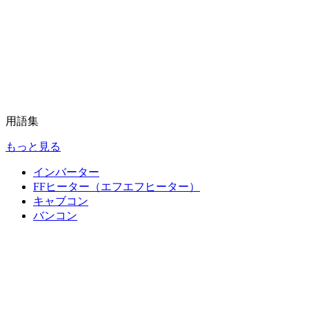
用語集
もっと見る
インバーター
FFヒーター（エフエフヒーター）
キャブコン
バンコン