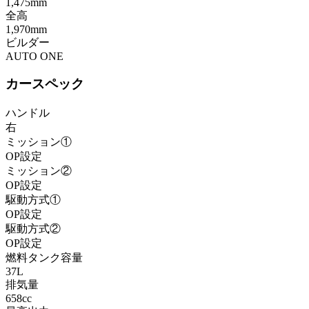
1,475mm
全高
1,970mm
ビルダー
AUTO ONE
カースペック
ハンドル
右
ミッション①
OP設定
ミッション②
OP設定
駆動方式①
OP設定
駆動方式②
OP設定
燃料タンク容量
37L
排気量
658cc