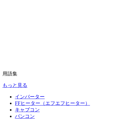
用語集
もっと見る
インバーター
FFヒーター（エフエフヒーター）
キャブコン
バンコン