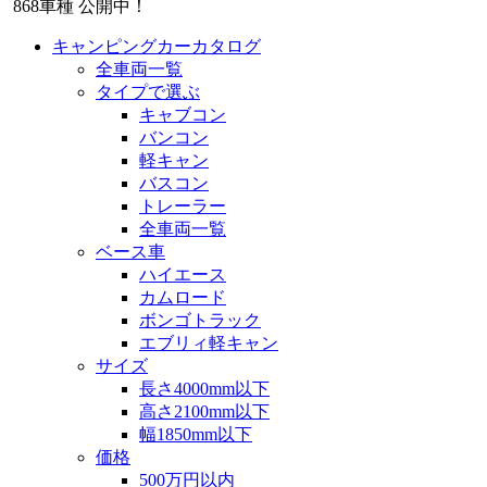
868
車種 公開中！
キャンピングカーカタログ
全車両一覧
タイプで選ぶ
キャブコン
バンコン
軽キャン
バスコン
トレーラー
全車両一覧
ベース車
ハイエース
カムロード
ボンゴトラック
エブリィ軽キャン
サイズ
長さ4000mm以下
高さ2100mm以下
幅1850mm以下
価格
500万円以内