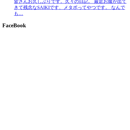
皆さんお久しぶりです。久々の日記。 最近お腹が出て
きて残念なSAIKIです、メタボってやつです。 なんで
も…
FaceBook