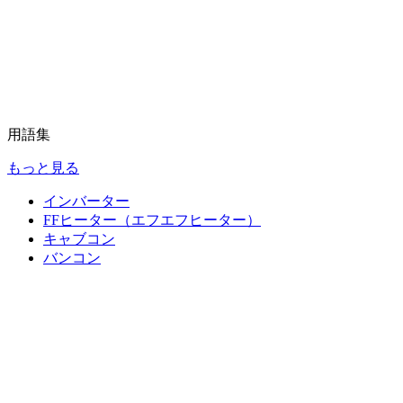
用語集
もっと見る
インバーター
FFヒーター（エフエフヒーター）
キャブコン
バンコン