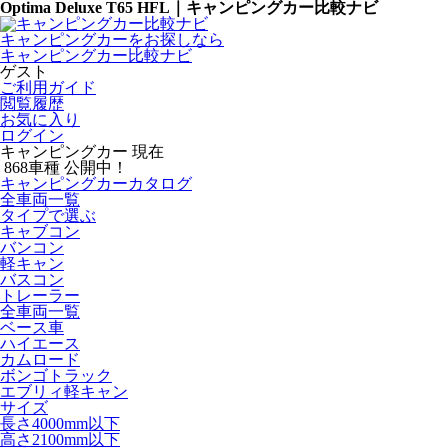
Optima Deluxe T65 HFL｜キャンピングカー比較ナビ
キャンピングカーをお探しなら
キャンピングカー比較ナビ
ゲスト
ご利用ガイド
閲覧履歴
お気に入り
ログイン
キャンピングカー 現在
868
車種 公開中！
キャンピングカーカタログ
全車両一覧
タイプで選ぶ
キャブコン
バンコン
軽キャン
バスコン
トレーラー
全車両一覧
ベース車
ハイエース
カムロード
ボンゴトラック
エブリィ軽キャン
サイズ
長さ4000mm以下
高さ2100mm以下