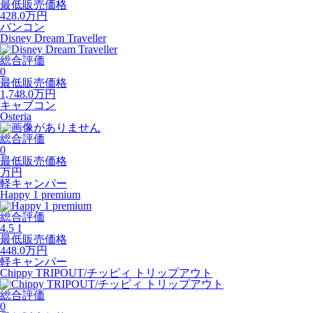
最低販売価格
428.0
万円
バンコン
Disney Dream Traveller
総合評価
0
最低販売価格
1,748.0
万円
キャブコン
Osteria
総合評価
0
最低販売価格
万円
軽キャンパー
Happy 1 premium
総合評価
4.5
1
最低販売価格
448.0
万円
軽キャンパー
Chippy TRIPOUT/チッピィ トリップアウト
総合評価
0