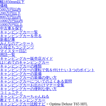
幅1850mm以下
価格
500万円以内
200万円以下
800万円以内
1000万円以内
1000万円以上
中古車を探す
キャンピングカー一覧
キャンピングカーを売る
新着記事
みんなのアンケート
お役立ちコンテンツ
マイスター日記
用語一覧
キャンピングカー販売店ガイド
はじめてのキャンピングカー
キャンピングカーの種類
キャンピングカーの運転で気を付けたい３つのポイント
キャンピングカーの装備
キャンピングカーの装備の使い方
キャンピングカーについてのよくある質問
キャンピングカーお出かけマナー全集
キャンピングカーの便利な使い方
コミュニティ
キャンピングカーちゃんねる
教えて！キャンピングカー
キャンピングカー比較ナビ
>
Optima Deluxe T65 HFL