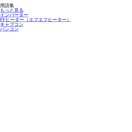
用語集
もっと見る
インバーター
FFヒーター（エフエフヒーター）
キャブコン
バンコン