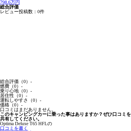
798.6
万円
総合評価
レビュー投稿数：0件
総合評価（0）
-
燃費（0）
-
乗り心地（0）
-
居住性（0）
-
運転しやすさ（0）
-
価格（0）
-
口コミはまだありません。
このキャンピングカーに乗った事はありますか？ぜひ口コミを
共有してください。
Optima Deluxe T65 HFLの
口コミを書く