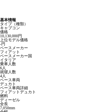
基本情報
タイプ（種類）
キャブコン
価格
10,130,000円
上位モデル価格
-円
ベースメーカー
フィアット
ベースメーカー国
イタリア
乗車人数
6人
就寝人数
4人
ベース車両
デュカト
ベース車両詳細
フィアットデュカト
燃料
ディーゼル
全長
7,050mm
全幅