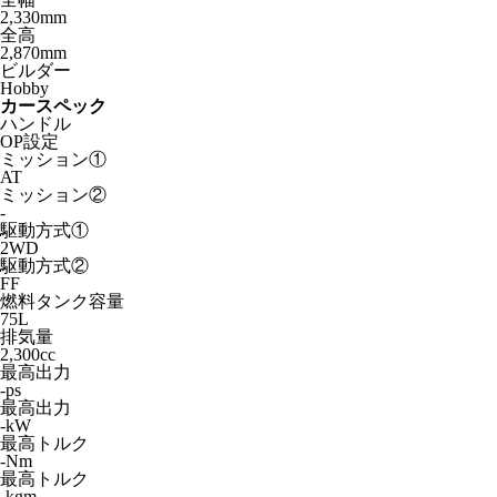
2,330mm
全高
2,870mm
ビルダー
Hobby
カースペック
ハンドル
OP設定
ミッション①
AT
ミッション②
-
駆動方式①
2WD
駆動方式②
FF
燃料タンク容量
75L
排気量
2,300cc
最高出力
-ps
最高出力
-kW
最高トルク
-Nm
最高トルク
-kgm