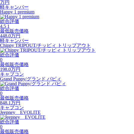
万円
軽キャンパー
Happy 1 premium
総合評価
4.5
1
最低販売価格
448.0
万円
軽キャンパー
Chippy TRIPOUT/チッピィ トリップアウト
総合評価
0
最低販売価格
198.0
万円
キャブコン
Grand Puppy/グランド パピィ
総合評価
0
最低販売価格
848.1
万円
キャブコン
Jeepney EVOLITE
総合評価
0
最低販売価格