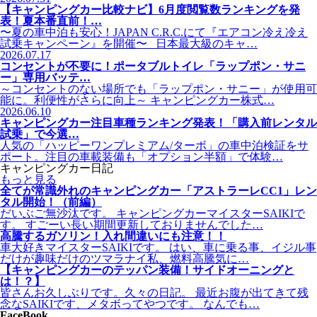
【キャンピングカー比較ナビ】6月度閲覧数ランキングを発
表！夏本番直前！…
〜夏の車中泊も安心！JAPAN C.R.C.にて『エアコン冷え冷え
試乗キャンペーン』を開催〜 日本最大級のキャ…
2026.07.17
コンセントが不要に！ポータブルトイレ「ラップポン・サニ
ー」専用バッテ…
～コンセントのない場所でも「ラップポン・サニー」が使用可
能に。利便性がさらに向上～ キャンピングカー株式…
2026.06.10
キャンピングカー注目車種ランキング発表！「購入前レンタル
試乗」で今選…
人気の「ハッピーワンプレミアム/ターボ」の車中泊検証をサ
ポート。注目の車載装備も「オプション半額」で体験…
キャンピングカー日記
もっと見る
全てが常識外れのキャンピングカー「アストラーレCC1」レン
タル開始！（前編）
だいぶご無沙汰です。 キャンピングカーマイスターSAIKIで
す。 すごーい長い期間更新しておりませんでした…
高騰するガソリン！入れ間違いにも注意！！
車大好きマイスターSAIKIです。 はい、車に乗る事、イジル事
だけが趣味だけのツマラナイ私、燃料高騰気に…
【キャンピングカーのテッパン装備！サイドオーニングと
は！？】
皆さんお久しぶりです。久々の日記。 最近お腹が出てきて残
念なSAIKIです、メタボってやつです。 なんでも…
FaceBook