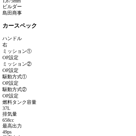
1,875mm
ビルダー
島田商事
カースペック
ハンドル
右
ミッション①
OP設定
ミッション②
OP設定
駆動方式①
OP設定
駆動方式②
OP設定
燃料タンク容量
37L
排気量
658cc
最高出力
49ps