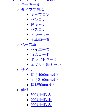
全車両一覧
タイプで選ぶ
キャブコン
バンコン
軽キャン
バスコン
トレーラー
全車両一覧
ベース車
ハイエース
カムロード
ボンゴトラック
エブリィ軽キャン
サイズ
長さ4000mm以下
高さ2100mm以下
幅1850mm以下
価格
500万円以内
200万円以下
800万円以内