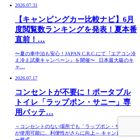
2026.07.31
【キャンピングカー比較ナビ】6月
度閲覧数ランキングを発表！夏本番
直前！…
〜夏の車中泊も安心！JAPAN C.R.C.にて『エアコン冷
え冷え試乗キャンペーン』を開催〜 日本最大級のキ
ャ…
2026.07.17
コンセントが不要に！ポータブル
トイレ「ラップポン・サニー」専
用バッテ…
～コンセントのない場所でも「ラップポン・サニー」
が使用可能に。利便性がさらに向上～ キャンピングカ
ー株式…