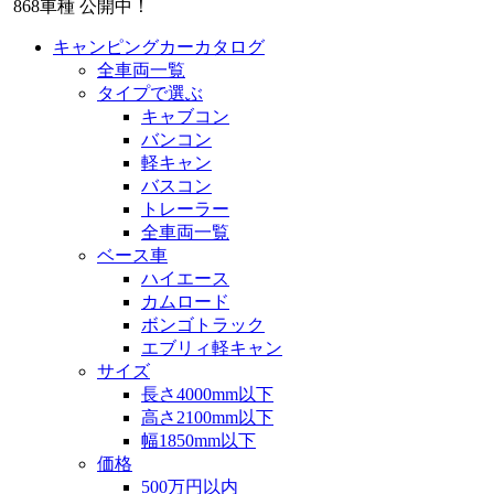
868
車種 公開中！
キャンピングカーカタログ
全車両一覧
タイプで選ぶ
キャブコン
バンコン
軽キャン
バスコン
トレーラー
全車両一覧
ベース車
ハイエース
カムロード
ボンゴトラック
エブリィ軽キャン
サイズ
長さ4000mm以下
高さ2100mm以下
幅1850mm以下
価格
500万円以内