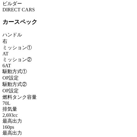
ビルダー
DIRECT CARS
カースペック
ハンドル
右
ミッション①
AT
ミッション②
6AT
駆動方式①
OP設定
駆動方式②
OP設定
燃料タンク容量
70L
排気量
2,693cc
最高出力
160ps
最高出力