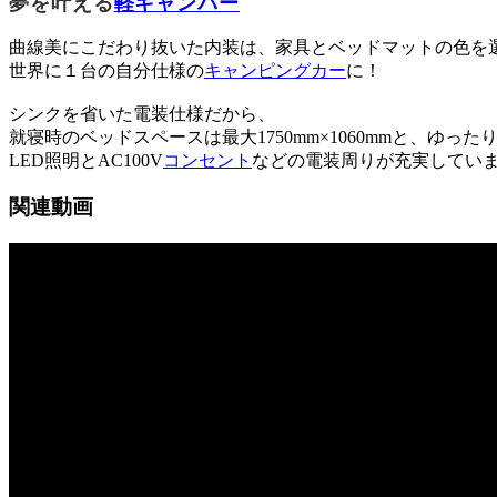
夢を叶える
軽キャンパー
曲線美にこだわり抜いた内装は、家具とベッドマットの色を
世界に１台の自分仕様の
キャンピングカー
に！
シンクを省いた電装仕様だから、
就寝時のベッドスペースは最大1750mm×1060mmと、ゆった
LED照明とAC100V
コンセント
などの電装周りが充実してい
関連動画