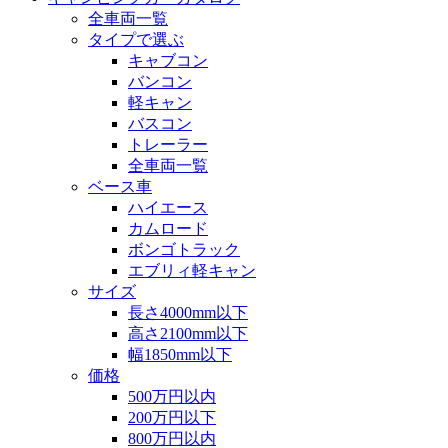
全車両一覧
タイプで選ぶ
キャブコン
バンコン
軽キャン
バスコン
トレーラー
全車両一覧
ベース車
ハイエース
カムロード
ボンゴトラック
エブリィ軽キャン
サイズ
長さ4000mm以下
高さ2100mm以下
幅1850mm以下
価格
500万円以内
200万円以下
800万円以内