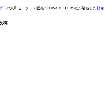
ダー
の東和モータース販売 / TOWA MOTORS社が製造した
軽キ
規投稿