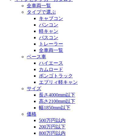
全車両一覧
タイプで選ぶ
キャブコン
バンコン
軽キャン
バスコン
トレーラー
全車両一覧
ベース車
ハイエース
カムロード
ボンゴトラック
エブリィ軽キャン
サイズ
長さ4000mm以下
高さ2100mm以下
幅1850mm以下
価格
500万円以内
200万円以下
800万円以内