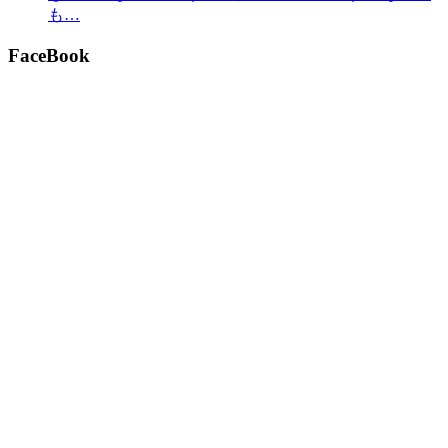
も…
FaceBook