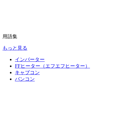
用語集
もっと見る
インバーター
FFヒーター（エフエフヒーター）
キャブコン
バンコン