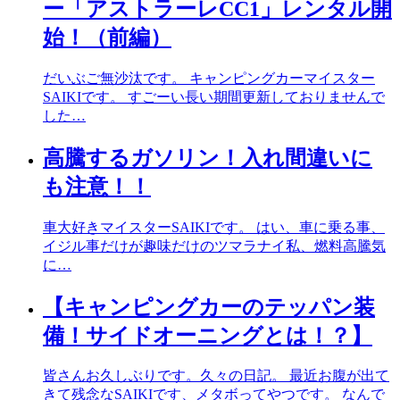
ー「アストラーレCC1」レンタル開
始！（前編）
だいぶご無沙汰です。 キャンピングカーマイスター
SAIKIです。 すごーい長い期間更新しておりませんで
した…
高騰するガソリン！入れ間違いに
も注意！！
車大好きマイスターSAIKIです。 はい、車に乗る事、
イジル事だけが趣味だけのツマラナイ私、燃料高騰気
に…
【キャンピングカーのテッパン装
備！サイドオーニングとは！？】
皆さんお久しぶりです。久々の日記。 最近お腹が出て
きて残念なSAIKIです、メタボってやつです。 なんで