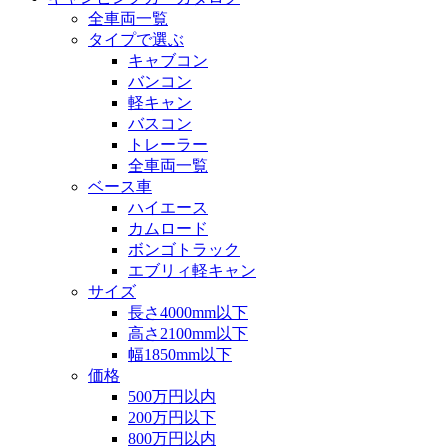
全車両一覧
タイプで選ぶ
キャブコン
バンコン
軽キャン
バスコン
トレーラー
全車両一覧
ベース車
ハイエース
カムロード
ボンゴトラック
エブリィ軽キャン
サイズ
長さ4000mm以下
高さ2100mm以下
幅1850mm以下
価格
500万円以内
200万円以下
800万円以内