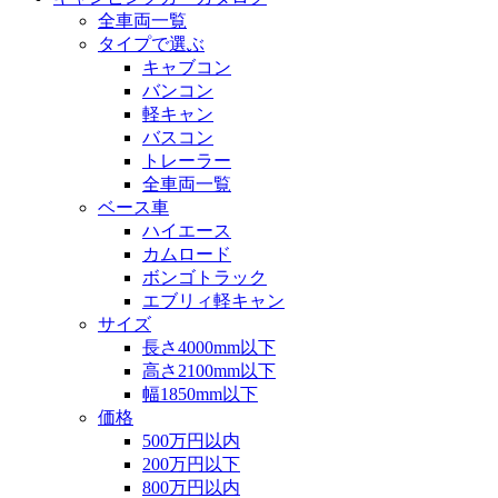
全車両一覧
タイプで選ぶ
キャブコン
バンコン
軽キャン
バスコン
トレーラー
全車両一覧
ベース車
ハイエース
カムロード
ボンゴトラック
エブリィ軽キャン
サイズ
長さ4000mm以下
高さ2100mm以下
幅1850mm以下
価格
500万円以内
200万円以下
800万円以内