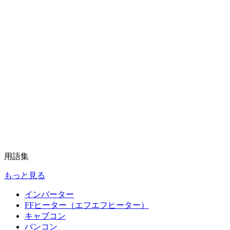
用語集
もっと見る
インバーター
FFヒーター（エフエフヒーター）
キャブコン
バンコン