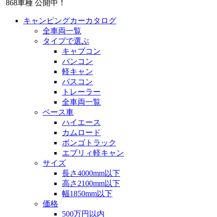
868
車種 公開中！
キャンピングカーカタログ
全車両一覧
タイプで選ぶ
キャブコン
バンコン
軽キャン
バスコン
トレーラー
全車両一覧
ベース車
ハイエース
カムロード
ボンゴトラック
エブリィ軽キャン
サイズ
長さ4000mm以下
高さ2100mm以下
幅1850mm以下
価格
500万円以内