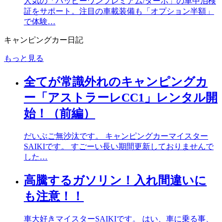
人気の「ハッピーワンプレミアム/ターボ」の車中泊検
証をサポート。注目の車載装備も「オプション半額」
で体験…
キャンピングカー日記
もっと見る
全てが常識外れのキャンピングカ
ー「アストラーレCC1」レンタル開
始！（前編）
だいぶご無沙汰です。 キャンピングカーマイスター
SAIKIです。 すごーい長い期間更新しておりませんで
した…
高騰するガソリン！入れ間違いに
も注意！！
車大好きマイスターSAIKIです。 はい、車に乗る事、