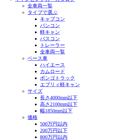
全車両一覧
タイプで選ぶ
キャブコン
バンコン
軽キャン
バスコン
トレーラー
全車両一覧
ベース車
ハイエース
カムロード
ボンゴトラック
エブリィ軽キャン
サイズ
長さ4000mm以下
高さ2100mm以下
幅1850mm以下
価格
500万円以内
200万円以下
800万円以内