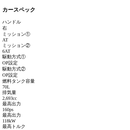
カースペック
ハンドル
右
ミッション①
AT
ミッション②
6AT
駆動方式①
OP設定
駆動方式②
OP設定
燃料タンク容量
70L
排気量
2,693cc
最高出力
160ps
最高出力
118kW
最高トルク