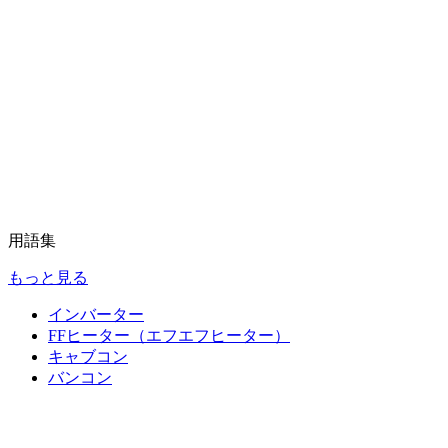
用語集
もっと見る
インバーター
FFヒーター（エフエフヒーター）
キャブコン
バンコン