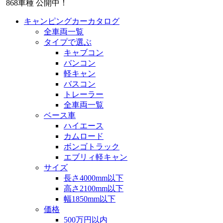
868
車種 公開中！
キャンピングカーカタログ
全車両一覧
タイプで選ぶ
キャブコン
バンコン
軽キャン
バスコン
トレーラー
全車両一覧
ベース車
ハイエース
カムロード
ボンゴトラック
エブリィ軽キャン
サイズ
長さ4000mm以下
高さ2100mm以下
幅1850mm以下
価格
500万円以内