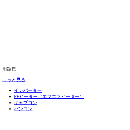
用語集
もっと見る
インバーター
FFヒーター（エフエフヒーター）
キャブコン
バンコン