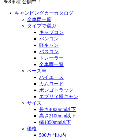
868
車種 公開中！
キャンピングカーカタログ
全車両一覧
タイプで選ぶ
キャブコン
バンコン
軽キャン
バスコン
トレーラー
全車両一覧
ベース車
ハイエース
カムロード
ボンゴトラック
エブリィ軽キャン
サイズ
長さ4000mm以下
高さ2100mm以下
幅1850mm以下
価格
500万円以内