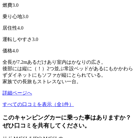
燃費
3.0
乗り心地
3.0
居住性
4.0
運転しやすさ
3.0
価格
4.0
全長が7.2mあるだけあり室内はかなりの広さ。
後部には縦に（！）2つ並ぶ常設ベッドがあるにもかかわら
ずダイネットにもソファが縦にとられている。
家族での長旅もストレスない一台。
詳細ページへ
すべての口コミを表示（全1件）
このキャンピングカーに乗った事はありますか？
ぜひ口コミを共有してください。