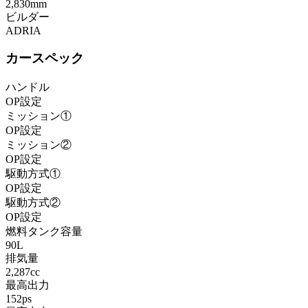
2,830mm
ビルダー
ADRIA
カースペック
ハンドル
OP設定
ミッション①
OP設定
ミッション②
OP設定
駆動方式①
OP設定
駆動方式②
OP設定
燃料タンク容量
90L
排気量
2,287cc
最高出力
152ps