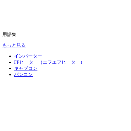
用語集
もっと見る
インバーター
FFヒーター（エフエフヒーター）
キャブコン
バンコン