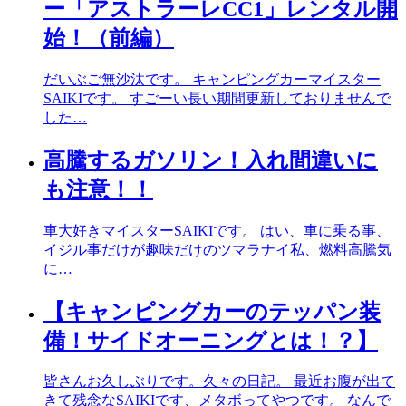
ー「アストラーレCC1」レンタル開
始！（前編）
だいぶご無沙汰です。 キャンピングカーマイスター
SAIKIです。 すごーい長い期間更新しておりませんで
した…
高騰するガソリン！入れ間違いに
も注意！！
車大好きマイスターSAIKIです。 はい、車に乗る事、
イジル事だけが趣味だけのツマラナイ私、燃料高騰気
に…
【キャンピングカーのテッパン装
備！サイドオーニングとは！？】
皆さんお久しぶりです。久々の日記。 最近お腹が出て
きて残念なSAIKIです、メタボってやつです。 なんで