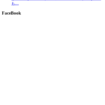
も…
FaceBook