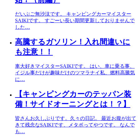
だいぶご無沙汰です。 キャンピングカーマイスター
SAIKIです。 すごーい長い期間更新しておりませんで
した…
高騰するガソリン！入れ間違いに
も注意！！
車大好きマイスターSAIKIです。 はい、車に乗る事、
イジル事だけが趣味だけのツマラナイ私、燃料高騰気
に…
【キャンピングカーのテッパン装
備！サイドオーニングとは！？】
皆さんお久しぶりです。久々の日記。 最近お腹が出て
きて残念なSAIKIです、メタボってやつです。 なんで
も…