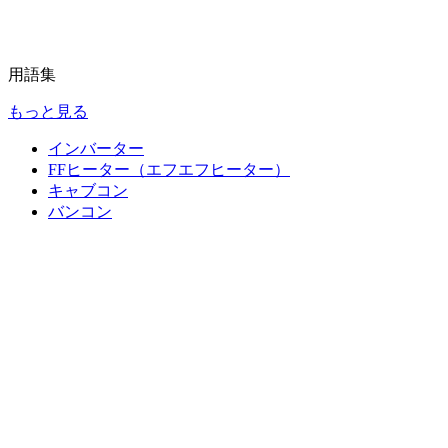
用語集
もっと見る
インバーター
FFヒーター（エフエフヒーター）
キャブコン
バンコン