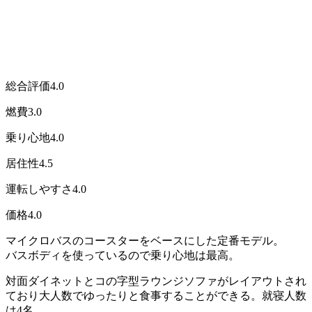
総合評価
4.0
燃費
3.0
乗り心地
4.0
居住性
4.5
運転しやすさ
4.0
価格
4.0
マイクロバスのコースターをベースにした定番モデル。
バスボディを使っているので乗り心地は最高。
対面ダイネットとコの字型ラウンジソファがレイアウトされ
ており大人数でゆったりと食事することができる。就寝人数
は4名。