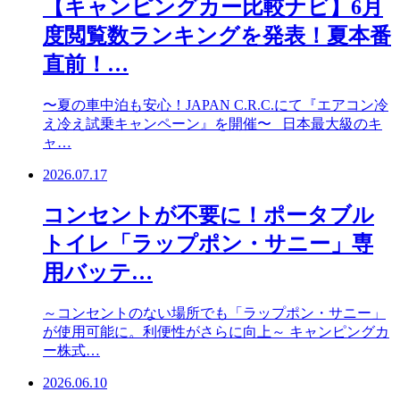
【キャンピングカー比較ナビ】6月
度閲覧数ランキングを発表！夏本番
直前！…
〜夏の車中泊も安心！JAPAN C.R.C.にて『エアコン冷
え冷え試乗キャンペーン』を開催〜 日本最大級のキ
ャ…
2026.07.17
コンセントが不要に！ポータブル
トイレ「ラップポン・サニー」専
用バッテ…
～コンセントのない場所でも「ラップポン・サニー」
が使用可能に。利便性がさらに向上～ キャンピングカ
ー株式…
2026.06.10