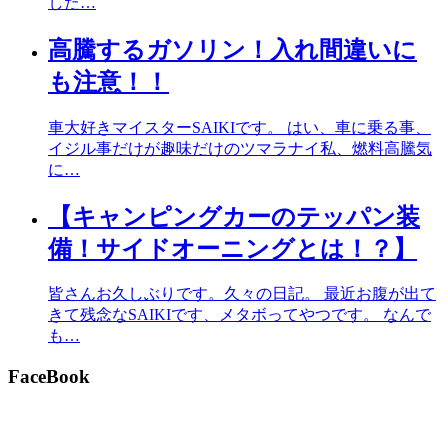
した…
高騰するガソリン！入れ間違いに
も注意！！
車大好きマイスターSAIKIです。 はい、車に乗る事、
イジル事だけが趣味だけのツマラナイ私、燃料高騰気
に…
【キャンピングカーのテッパン装
備！サイドオーニングとは！？】
皆さんお久しぶりです。久々の日記。 最近お腹が出て
きて残念なSAIKIです、メタボってやつです。 なんで
も…
FaceBook