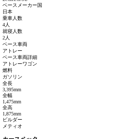
ベースメーカー国
日本
乗車人数
4人
就寝人数
2人
ベース車両
アトレー
ベース車両詳細
アトレーワゴン
燃料
ガソリン
全長
3,395mm
全幅
1,475mm
全高
1,875mm
ビルダー
メティオ