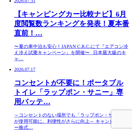
2026.07.31
【キャンピングカー比較ナビ】6月
度閲覧数ランキングを発表！夏本番
直前！…
〜夏の車中泊も安心！JAPAN C.R.C.にて『エアコン冷
え冷え試乗キャンペーン』を開催〜 日本最大級のキ
ャ…
2026.07.17
コンセントが不要に！ポータブル
トイレ「ラップポン・サニー」専
用バッテ…
～コンセントのない場所でも「ラップポン・サニー」
が使用可能に。利便性がさらに向上～ キャンピングカ
ー株式…