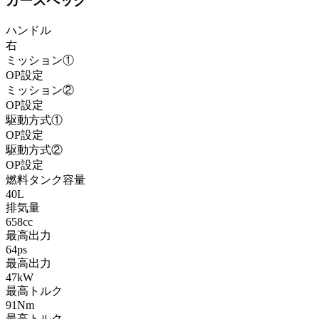
カースペック
ハンドル
右
ミッション①
OP設定
ミッション②
OP設定
駆動方式①
OP設定
駆動方式②
OP設定
燃料タンク容量
40L
排気量
658cc
最高出力
64ps
最高出力
47kW
最高トルク
91Nm
最高トルク