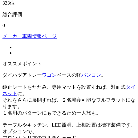
333
位
総合評価
0
メーカー車両情報ページ
オススメポイント
ダイハツアトレー
ワゴン
ベースの軽
バンコン
。
純正シートをたたみ、専用マットを設置すれば、対面式
ダイ
ネット
に。
それをさらに展開すれば、２名就寝可能なフルフラットにな
ります。
１名用のパターンにもできるため一人旅も。
テーブルやキッチン、LED照明、上棚設置は標準装備です。
オプションで、
フロントとリアのマルチシェード、