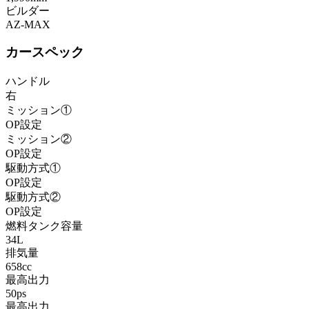
ビルダー
AZ-MAX
カースペック
ハンドル
右
ミッション①
OP設定
ミッション②
OP設定
駆動方式①
OP設定
駆動方式②
OP設定
燃料タンク容量
34L
排気量
658cc
最高出力
50ps
最高出力