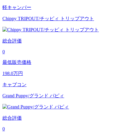
軽キャンパー
Chippy TRIPOUT/チッピィ トリップアウト
総合評価
0
最低販売価格
198.0
万円
キャブコン
Grand Puppy/グランド パピィ
総合評価
0