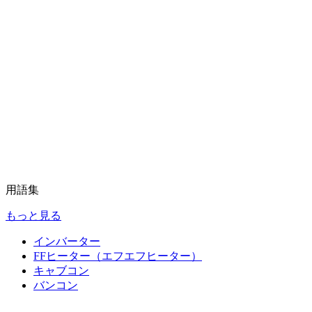
用語集
もっと見る
インバーター
FFヒーター（エフエフヒーター）
キャブコン
バンコン