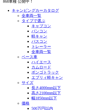
868
車種 公開中！
キャンピングカーカタログ
全車両一覧
タイプで選ぶ
キャブコン
バンコン
軽キャン
バスコン
トレーラー
全車両一覧
ベース車
ハイエース
カムロード
ボンゴトラック
エブリィ軽キャン
サイズ
長さ4000mm以下
高さ2100mm以下
幅1850mm以下
価格
500万円以内