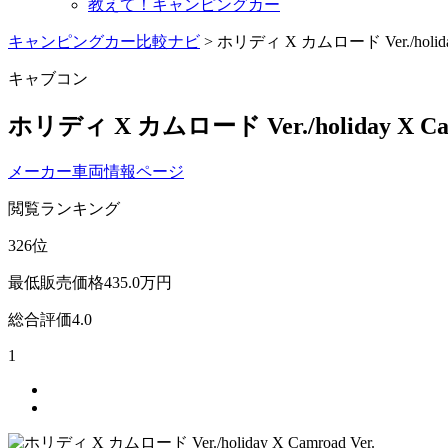
教えて！キャンピングカー
キャンピングカー比較ナビ
>
ホリディ X カムロード Ver./holiday 
キャブコン
ホリディ X カムロード Ver./holiday X Cam
メーカー車両情報ページ
閲覧ランキング
326
位
最低販売価格
435.0
万円
総合評価
4.0
1