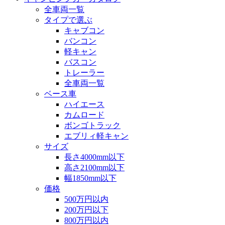
全車両一覧
タイプで選ぶ
キャブコン
バンコン
軽キャン
バスコン
トレーラー
全車両一覧
ベース車
ハイエース
カムロード
ボンゴトラック
エブリィ軽キャン
サイズ
長さ4000mm以下
高さ2100mm以下
幅1850mm以下
価格
500万円以内
200万円以下
800万円以内