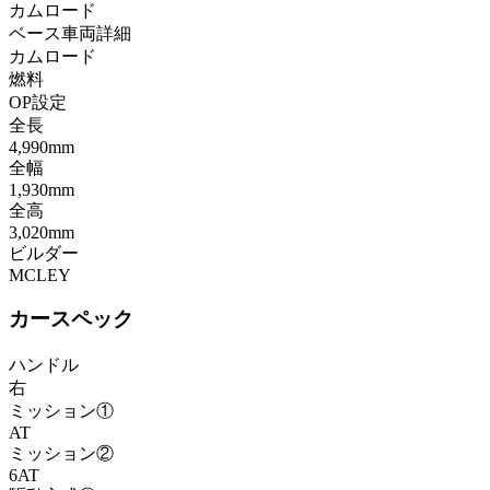
カムロード
ベース車両詳細
カムロード
燃料
OP設定
全長
4,990mm
全幅
1,930mm
全高
3,020mm
ビルダー
MCLEY
カースペック
ハンドル
右
ミッション①
AT
ミッション②
6AT