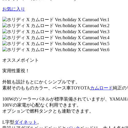
お気に入り
オススメポイント
実用性重視！
外観も設計もとにかくシンプルです。
素材そのもものカラー、ベース車TOYOTA
カムロード
純正の
100Wのソーラーパネルが標準装備されていますが、YAMAHA
100Vの家電が心配なく利用できます。
オプションで燃料タンクとも連動できます。
L字型
ダイネット
。