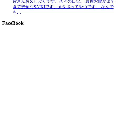
皆さんお久しぶりです。久々の日記。 最近お腹が出て
きて残念なSAIKIです、メタボってやつです。 なんで
も…
FaceBook