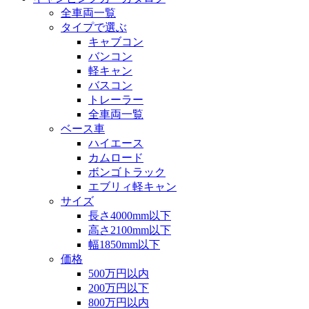
全車両一覧
タイプで選ぶ
キャブコン
バンコン
軽キャン
バスコン
トレーラー
全車両一覧
ベース車
ハイエース
カムロード
ボンゴトラック
エブリィ軽キャン
サイズ
長さ4000mm以下
高さ2100mm以下
幅1850mm以下
価格
500万円以内
200万円以下
800万円以内