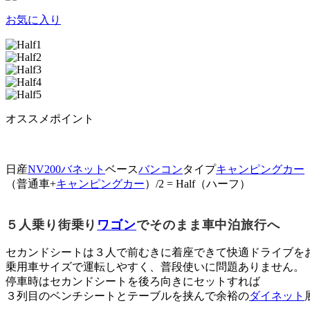
お気に入り
オススメポイント
日産
NV200バネット
ベース
バンコン
タイプ
キャンピングカー
（普通車+
キャンピングカー
）/2 = Half（ハーフ）
５人乗り街乗り
ワゴン
でそのまま車中泊旅行へ
セカンドシートは３人で前むきに着座できて快適ドライブを
乗用車サイズで運転しやすく、普段使いに問題ありません。
停車時はセカンドシートを後ろ向きにセットすれば
３列目のベンチシートとテーブルを挟んで余裕の
ダイネット