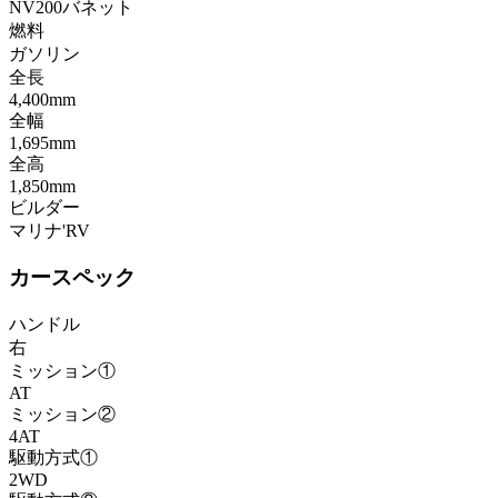
NV200バネット
燃料
ガソリン
全長
4,400mm
全幅
1,695mm
全高
1,850mm
ビルダー
マリナ'RV
カースペック
ハンドル
右
ミッション①
AT
ミッション②
4AT
駆動方式①
2WD