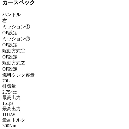
カースペック
ハンドル
右
ミッション①
OP設定
ミッション②
OP設定
駆動方式①
OP設定
駆動方式②
OP設定
燃料タンク容量
70L
排気量
2,754cc
最高出力
151ps
最高出力
111kW
最高トルク
300Nm