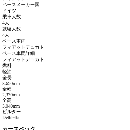
ベースメーカー国
ドイツ
乗車人数
4人
就寝人数
4人
ベース車両
フィアットデュカト
ベース車両詳細
フィアットデュカト
燃料
軽油
全長
8,650mm
全幅
2,330mm
全高
3,040mm
ビルダー
Dethleffs
カースペック