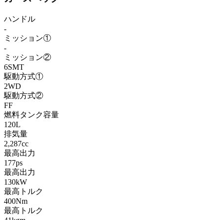
ハンドル
-
ミッション①
-
ミッション②
6SMT
駆動方式①
2WD
駆動方式②
FF
燃料タンク容量
120L
排気量
2,287cc
最高出力
177ps
最高出力
130kW
最高トルク
400Nm
最高トルク