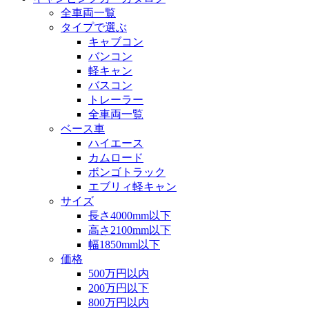
全車両一覧
タイプで選ぶ
キャブコン
バンコン
軽キャン
バスコン
トレーラー
全車両一覧
ベース車
ハイエース
カムロード
ボンゴトラック
エブリィ軽キャン
サイズ
長さ4000mm以下
高さ2100mm以下
幅1850mm以下
価格
500万円以内
200万円以下
800万円以内