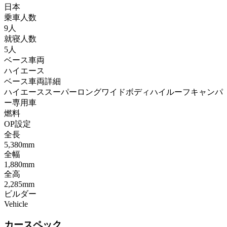
日本
乗車人数
9人
就寝人数
5人
ベース車両
ハイエース
ベース車両詳細
ハイエーススーパーロングワイドボディハイルーフキャンパ
ー専用車
燃料
OP設定
全長
5,380mm
全幅
1,880mm
全高
2,285mm
ビルダー
Vehicle
カースペック