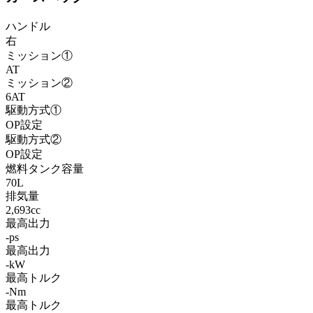
ハンドル
右
ミッション①
AT
ミッション②
6AT
駆動方式①
OP設定
駆動方式②
OP設定
燃料タンク容量
70L
排気量
2,693cc
最高出力
-ps
最高出力
-kW
最高トルク
-Nm
最高トルク