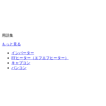
用語集
もっと見る
インバーター
FFヒーター（エフエフヒーター）
キャブコン
バンコン