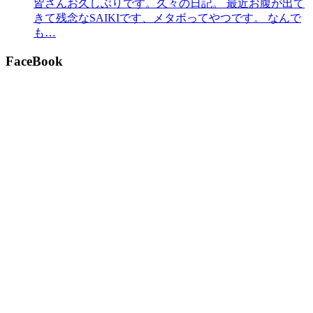
皆さんお久しぶりです。久々の日記。 最近お腹が出て
きて残念なSAIKIです、メタボってやつです。 なんで
も…
FaceBook