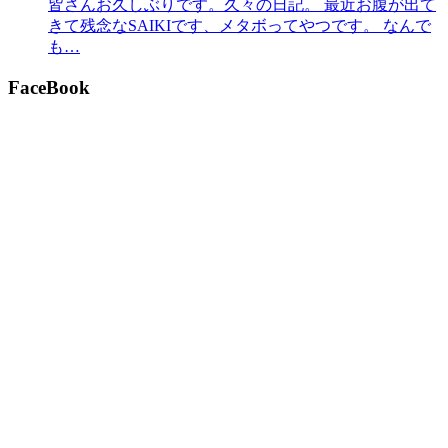
皆さんお久しぶりです。久々の日記。 最近お腹が出て
きて残念なSAIKIです、メタボってやつです。 なんで
も…
FaceBook