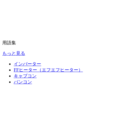
用語集
もっと見る
インバーター
FFヒーター（エフエフヒーター）
キャブコン
バンコン