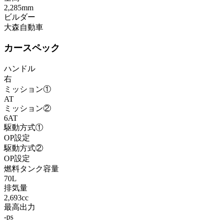
2,285mm
ビルダー
大森自動車
カースペック
ハンドル
右
ミッション①
AT
ミッション②
6AT
駆動方式①
OP設定
駆動方式②
OP設定
燃料タンク容量
70L
排気量
2,693cc
最高出力
-ps