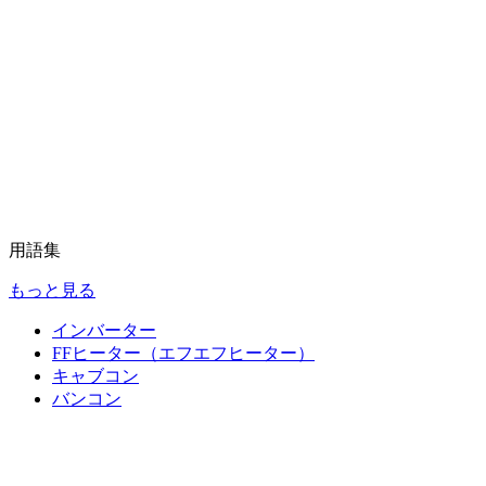
用語集
もっと見る
インバーター
FFヒーター（エフエフヒーター）
キャブコン
バンコン