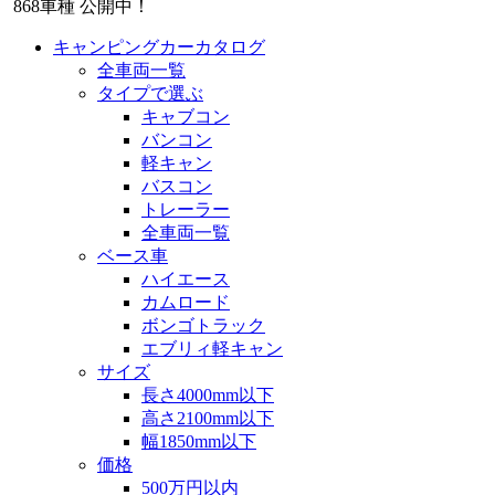
868
車種 公開中！
キャンピングカーカタログ
全車両一覧
タイプで選ぶ
キャブコン
バンコン
軽キャン
バスコン
トレーラー
全車両一覧
ベース車
ハイエース
カムロード
ボンゴトラック
エブリィ軽キャン
サイズ
長さ4000mm以下
高さ2100mm以下
幅1850mm以下
価格
500万円以内