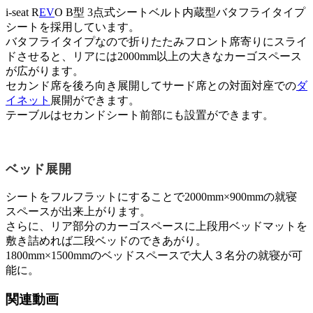
i-seat R
EV
O B型 3点式シートベルト内蔵型バタフライタイプ
シートを採用しています。
バタフライタイプなので折りたたみフロント席寄りにスライ
ドさせると、リアには2000mm以上の大きなカーゴスペース
が広がります。
セカンド席を後ろ向き展開してサード席との対面対座での
ダ
イネット
展開ができます。
テーブルはセカンドシート前部にも設置ができます。
ベッド展開
シートをフルフラットにすることで2000mm×900mmの就寝
スペースが出来上がります。
さらに、リア部分のカーゴスペースに上段用ベッドマットを
敷き詰めれば二段ベッドのできあがり。
1800mm×1500mmのベッドスペースで大人３名分の就寝が可
能に。
関連動画