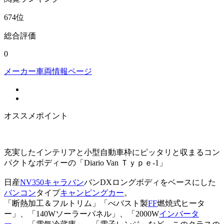
674
位
総合評価
0
メーカー車両情報ページ
オススメポイント
充実したインテリアと小型自動車枠にピッタリと収まるコン
パクトなボディーの「Diario Van Ｔｙｐｅ-1」
日産
NV350キャラバン
バンDXロングボディをベースにした
バンコン
タイプ
キャンピングカー
。
「断熱加工＆フルトリム」「べバスト製
FF
燃焼式ヒータ
ー」、「140Wソーラーパネル」、「2000W
インバータ