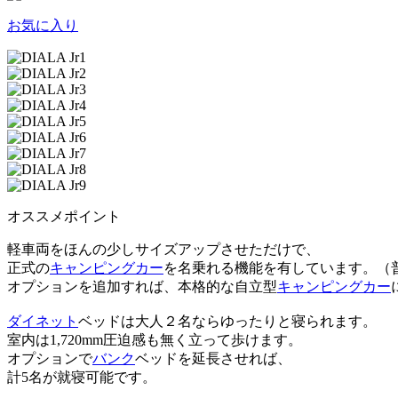
お気に入り
オススメポイント
軽車両をほんの少しサイズアップさせただけで、
正式の
キャンピングカー
を名乗れる機能を有しています。（
オプションを追加すれば、本格的な自立型
キャンピングカー
ダイネット
ベッドは大人２名ならゆったりと寝られます。
室内は1,720mm圧迫感も無く立って歩けます。
オプションで
バンク
ベッドを延長させれば、
計5名が就寝可能です。