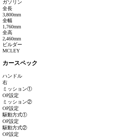
ガソリン
全長
3,800mm
全幅
1,760mm
全高
2,460mm
ビルダー
MCLEY
カースペック
ハンドル
右
ミッション①
OP設定
ミッション②
OP設定
駆動方式①
OP設定
駆動方式②
OP設定