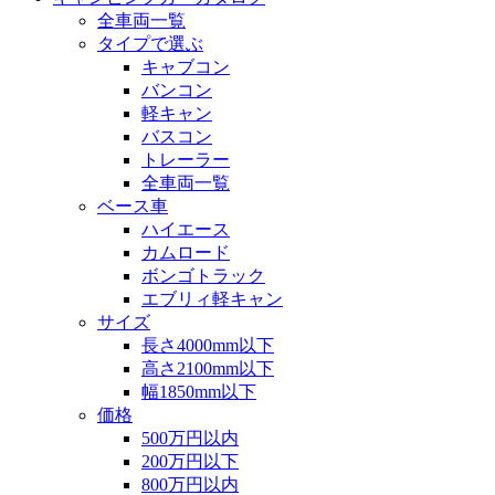
全車両一覧
タイプで選ぶ
キャブコン
バンコン
軽キャン
バスコン
トレーラー
全車両一覧
ベース車
ハイエース
カムロード
ボンゴトラック
エブリィ軽キャン
サイズ
長さ4000mm以下
高さ2100mm以下
幅1850mm以下
価格
500万円以内
200万円以下
800万円以内