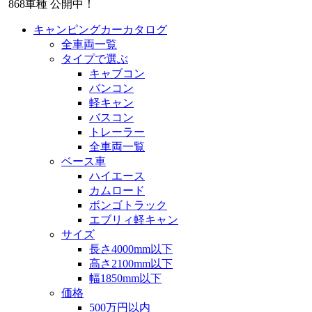
868
車種 公開中！
キャンピングカーカタログ
全車両一覧
タイプで選ぶ
キャブコン
バンコン
軽キャン
バスコン
トレーラー
全車両一覧
ベース車
ハイエース
カムロード
ボンゴトラック
エブリィ軽キャン
サイズ
長さ4000mm以下
高さ2100mm以下
幅1850mm以下
価格
500万円以内