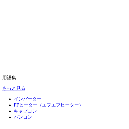
用語集
もっと見る
インバーター
FFヒーター（エフエフヒーター）
キャブコン
バンコン