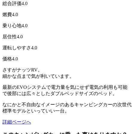
総合評価
4.0
燃費
4.0
乗り心地
4.0
居住性
4.0
運転しやすさ
4.0
価格
4.0
さすがナッツRV。
細かな点まで気が利いています。
最新のEVOシステムで電力量を気にせず電気の利用も可能
で後部には広々としたダブルベッドサイズのベッド。
なにかと不自由なイメージのあるキャンピングカーの次世代
標準モデルといっていい一台。
詳細ページへ