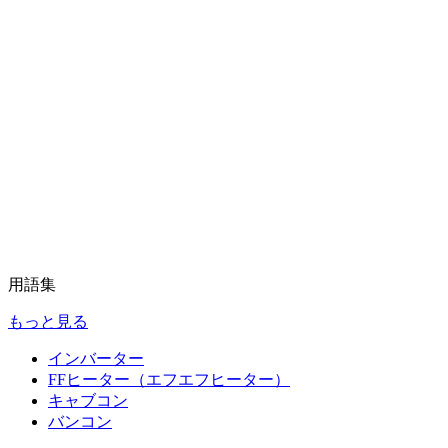
用語集
もっと見る
インバーター
FFヒーター（エフエフヒーター）
キャブコン
バンコン