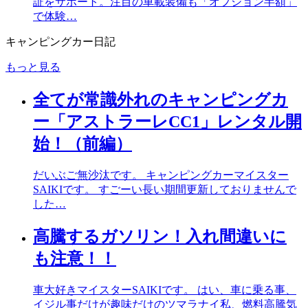
証をサポート。注目の車載装備も「オプション半額」
で体験…
キャンピングカー日記
もっと見る
全てが常識外れのキャンピングカ
ー「アストラーレCC1」レンタル開
始！（前編）
だいぶご無沙汰です。 キャンピングカーマイスター
SAIKIです。 すごーい長い期間更新しておりませんで
した…
高騰するガソリン！入れ間違いに
も注意！！
車大好きマイスターSAIKIです。 はい、車に乗る事、
イジル事だけが趣味だけのツマラナイ私、燃料高騰気