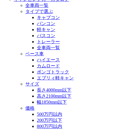
全車両一覧
タイプで選ぶ
キャブコン
バンコン
軽キャン
バスコン
トレーラー
全車両一覧
ベース車
ハイエース
カムロード
ボンゴトラック
エブリィ軽キャン
サイズ
長さ4000mm以下
高さ2100mm以下
幅1850mm以下
価格
500万円以内
200万円以下
800万円以内