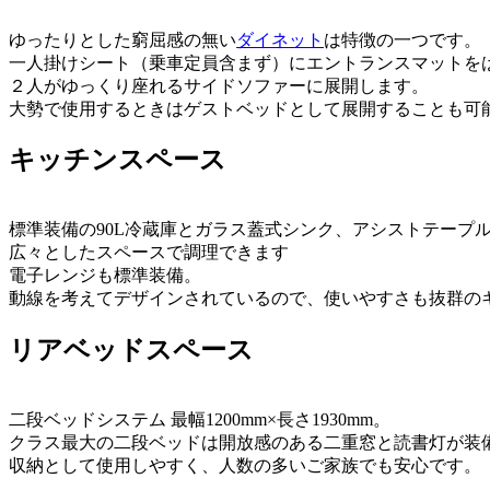
ゆったりとした窮屈感の無い
ダイネット
は特徴の一つです。
一人掛けシート（乗車定員含まず）にエントランスマットを
２人がゆっくり座れるサイドソファーに展開します。
大勢で使用するときはゲストベッドとして展開することも可
キッチンスペース
標準装備の90L冷蔵庫とガラス蓋式シンク、アシストテープ
広々としたスペースで調理できます
電子レンジも標準装備。
動線を考えてデザインされているので、使いやすさも抜群の
リアベッドスペース
二段ベッドシステム 最幅1200mm×長さ1930mm。
クラス最大の二段ベッドは開放感のある二重窓と読書灯が装
収納として使用しやすく、人数の多いご家族でも安心です。