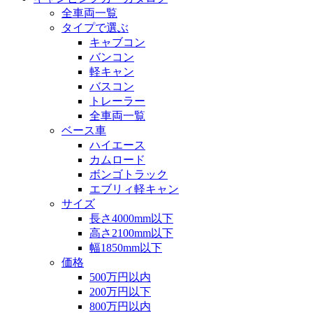
全車両一覧
タイプで選ぶ
キャブコン
バンコン
軽キャン
バスコン
トレーラー
全車両一覧
ベース車
ハイエース
カムロード
ボンゴトラック
エブリィ軽キャン
サイズ
長さ4000mm以下
高さ2100mm以下
幅1850mm以下
価格
500万円以内
200万円以下
800万円以内