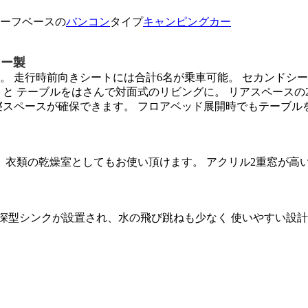
ーフベースの
バンコン
タイプ
キャンピングカー
リー製
。 走行時前向きシートには合計6名が乗車可能。 セカンドシ
トと テーブルをはさんで対面式のリビングに。 リアスペースの
寝スペースが確保できます。 フロアベッド展開時でもテーブル
、 衣類の乾燥室としてもお使い頂けます。 アクリル2重窓が高
深型シンクが設置され、水の飛び跳ねも少なく 使いやすい設計