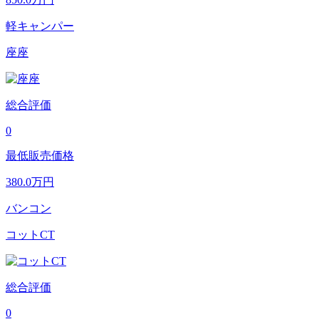
軽キャンパー
座座
総合評価
0
最低販売価格
380.0
万円
バンコン
コットCT
総合評価
0