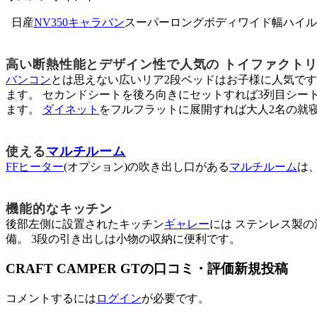
日産
NV350キャラバン
スーパーロングボディワイド幅ハイル
高い断熱性能とデザイン性で人気の トイファクト
バンコン
とは思えない広いリア2段ベッドはお子様に人気です
ます。 セカンドシートを後ろ向きにセットすれば3列目シー
ます。
ダイネット
をフルフラットに展開すれば大人2名の就
使える
マルチルーム
FFヒーター
(オプション)の吹き出し口がある
マルチルーム
は
機能的なキッチン
後部左側に設置されたキッチン
ギャレー
には ステンレス製の
備。 3段の引き出しは小物の収納に便利です。
CRAFT CAMPER GTの口コミ・評価新規投稿
コメントするには
ログイン
が必要です。