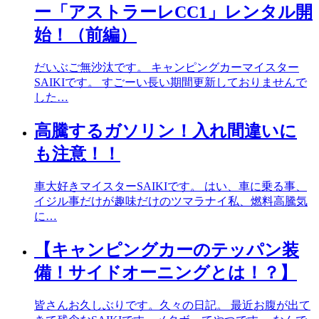
ー「アストラーレCC1」レンタル開
始！（前編）
だいぶご無沙汰です。 キャンピングカーマイスター
SAIKIです。 すごーい長い期間更新しておりませんで
した…
高騰するガソリン！入れ間違いに
も注意！！
車大好きマイスターSAIKIです。 はい、車に乗る事、
イジル事だけが趣味だけのツマラナイ私、燃料高騰気
に…
【キャンピングカーのテッパン装
備！サイドオーニングとは！？】
皆さんお久しぶりです。久々の日記。 最近お腹が出て