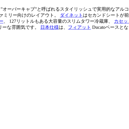
 ”オーバーキャブ”と呼ばれるスタイリッシュで実用的なアルコー
ァミリー向けのレイアウト。
ダイネット
はセカンドシートが前
ー
、 127リットルもある大容量のスリムタワー冷蔵庫、
カセッ
リーな雰囲気です。
日本仕様
は、
フィアット
Ducatoベース