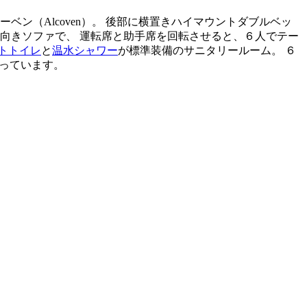
ベン（Alcoven）。 後部に横置きハイマウントダブルベッ
向きソファで、 運転席と助手席を回転させると、６人でテー
トトイレ
と
温水シャワー
が標準装備のサニタリールーム。 ６
となっています。