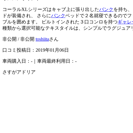
コーラルXLシリーズはキャブ上に張り出した
バンク
を持ち、
ドが装備され、 さらに
バンク
ベッドで２名就寝できるのでフ
ブルを囲めます。 ビルトインされた３口コンロを持つ
ギャレ
種類から選択可能なテキスタイルは、シンプルでラグジュア
非公開 / 非公開
toshiita
さん
口コミ投稿日：2019年01月06日
車両購入日：-｜車両最終利用日：-
さすがアドリア