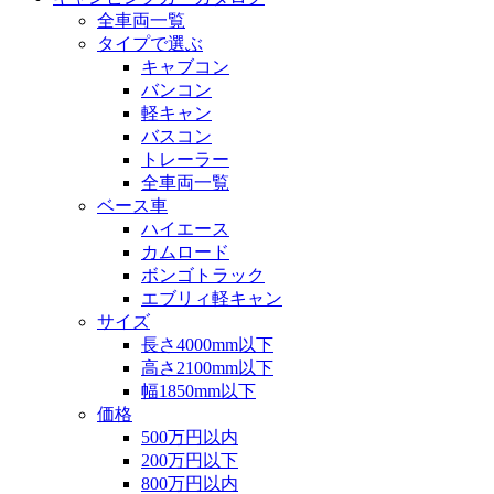
全車両一覧
タイプで選ぶ
キャブコン
バンコン
軽キャン
バスコン
トレーラー
全車両一覧
ベース車
ハイエース
カムロード
ボンゴトラック
エブリィ軽キャン
サイズ
長さ4000mm以下
高さ2100mm以下
幅1850mm以下
価格
500万円以内
200万円以下
800万円以内