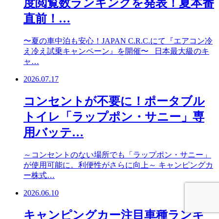
度閲覧数ランキングを発表！夏本番
直前！…
〜夏の車中泊も安心！JAPAN C.R.C.にて『エアコン冷
え冷え試乗キャンペーン』を開催〜 日本最大級のキ
ャ…
2026.07.17
コンセントが不要に！ポータブル
トイレ「ラップポン・サニー」専
用バッテ…
～コンセントのない場所でも「ラップポン・サニー」
が使用可能に。利便性がさらに向上～ キャンピングカ
ー株式…
2026.06.10
キャンピングカー注目車種ランキ