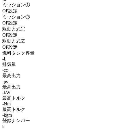
ミッション①
OP設定
ミッション②
OP設定
駆動方式①
OP設定
駆動方式②
OP設定
燃料タンク容量
-L
排気量
-cc
最高出力
-ps
最高出力
-kW
最高トルク
-Nm
最高トルク
-kgm
登録ナンバー
8