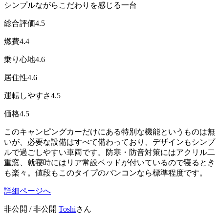
シンプルながらこだわりを感じる一台
総合評価
4.5
燃費
4.4
乗り心地
4.6
居住性
4.6
運転しやすさ
4.5
価格
4.5
このキャンピングカーだけにある特別な機能というものは無
いが、必要な設備はすべて備わっており、デザインもシンプ
ルで過ごしやすい車両です。防寒・防音対策にはアクリル二
重窓、就寝時にはリア常設ベッドが付いているので寝るとき
も楽々。値段もこのタイプのバンコンなら標準程度です。
詳細ページへ
非公開 / 非公開
Toshi
さん