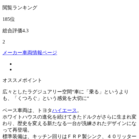
閲覧
ランキング
185
位
総合評価
4.3
2
メーカー車両情報ページ
オススメポイント
広々としたラグジュアリー空間“車に「乗る」というより
も、「くつろぐ」という感覚を大切に“
ベース車両は、トヨタ
ハイエース
。
ホワイトハウスの進化を続けてきたドルクがさらに生まれ変
わり、歴史を変える新たなる一台が洗練されたデザインにな
って再登場。
標準装備は、キッチン回りはＦＲＰ製シンク、４０リッター