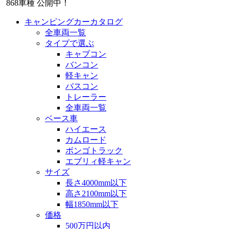
868
車種 公開中！
キャンピングカーカタログ
全車両一覧
タイプで選ぶ
キャブコン
バンコン
軽キャン
バスコン
トレーラー
全車両一覧
ベース車
ハイエース
カムロード
ボンゴトラック
エブリィ軽キャン
サイズ
長さ4000mm以下
高さ2100mm以下
幅1850mm以下
価格
500万円以内