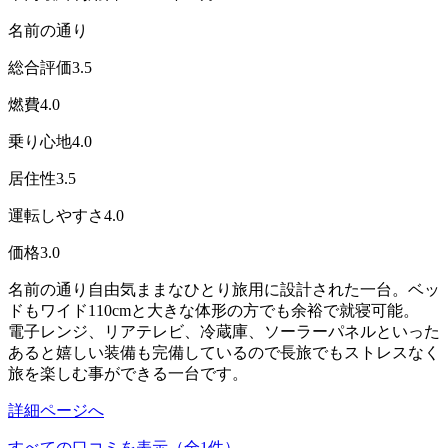
名前の通り
総合評価
3.5
燃費
4.0
乗り心地
4.0
居住性
3.5
運転しやすさ
4.0
価格
3.0
名前の通り自由気ままなひとり旅用に設計された一台。ベッ
ドもワイド110cmと大きな体形の方でも余裕で就寝可能。
電子レンジ、リアテレビ、冷蔵庫、ソーラーパネルといった
あると嬉しい装備も完備しているので長旅でもストレスなく
旅を楽しむ事ができる一台です。
詳細ページへ
すべての口コミを表示（全1件）