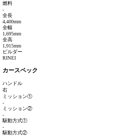
燃料
-
全長
4,400mm
全幅
1,695mm
全高
1,915mm
ビルダー
RINEI
カースペック
ハンドル
右
ミッション①
-
ミッション②
-
駆動方式①
-
駆動方式②
-