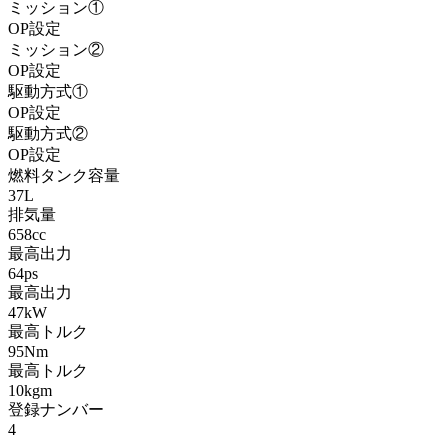
ミッション①
OP設定
ミッション②
OP設定
駆動方式①
OP設定
駆動方式②
OP設定
燃料タンク容量
37L
排気量
658cc
最高出力
64ps
最高出力
47kW
最高トルク
95Nm
最高トルク
10kgm
登録ナンバー
4