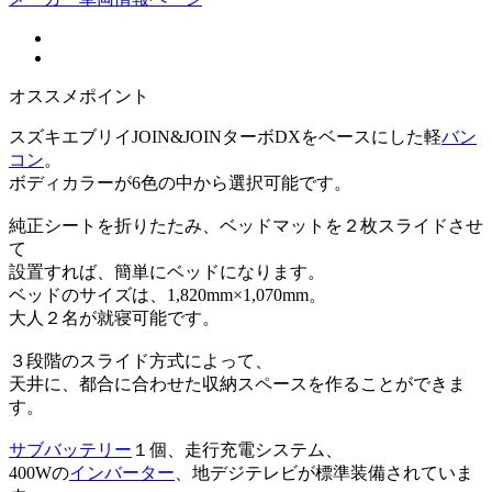
オススメポイント
スズキエブリイJOIN&JOINターボDXをベースにした軽
バン
コン
。
ボディカラーが6色の中から選択可能です。
純正シートを折りたたみ、ベッドマットを２枚スライドさせ
て
設置すれば、簡単にベッドになります。
ベッドのサイズは、1,820mm×1,070mm。
大人２名が就寝可能です。
３段階のスライド方式によって、
天井に、都合に合わせた収納スペースを作ることができま
す。
サブバッテリー
１個、走行充電システム、
400Wの
インバーター
、地デジテレビが標準装備されていま