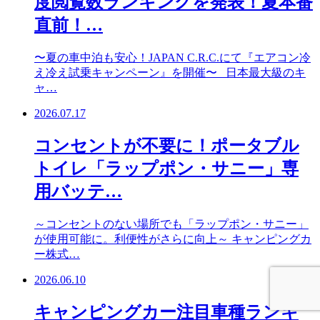
度閲覧数ランキングを発表！夏本番
直前！…
〜夏の車中泊も安心！JAPAN C.R.C.にて『エアコン冷
え冷え試乗キャンペーン』を開催〜 日本最大級のキ
ャ…
2026.07.17
コンセントが不要に！ポータブル
トイレ「ラップポン・サニー」専
用バッテ…
～コンセントのない場所でも「ラップポン・サニー」
が使用可能に。利便性がさらに向上～ キャンピングカ
ー株式…
2026.06.10
キャンピングカー注目車種ランキ