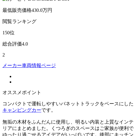
最低販売価格
430.0
万円
閲覧
ランキング
150
位
総合評価
4.0
2
メーカー車両情報ページ
オススメポイント
コンパクトで運転しやすいバネットトラックをベースにした
キャンピングカー
です。
無垢の木材をふんだんに使用し、明るい内装と上質なインテ
リアにまとめました。くつろぎのスペースはご家族が便利で
ゆったり過ごせるアイデアがいっぱいです。後部にキッチン