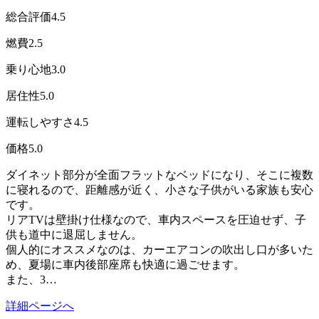
総合評価
4.5
燃費
2.5
乗り心地
3.0
居住性
5.0
運転しやすさ
4.5
価格
5.0
ダイネット部分が全面フラットなベッドになり、そこに複数
に寝れるので、距離感が近く、小さな子供がいる家族も安心
です。
リアTVは壁掛け仕様なので、車内スペースを圧迫せず、子
供も道中に退屈しません。
個人的にオススメなのは、カーエアコンの吹出し口が多いた
め、夏場に車内後部座席も快適に過ごせます。
また、3…
詳細ページへ