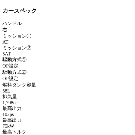
カースペック
ハンドル
右
ミッション①
AT
ミッション②
5AT
駆動方式①
OP設定
駆動方式②
OP設定
燃料タンク容量
58L
排気量
1,798cc
最高出力
102ps
最高出力
75kW
最高トルク