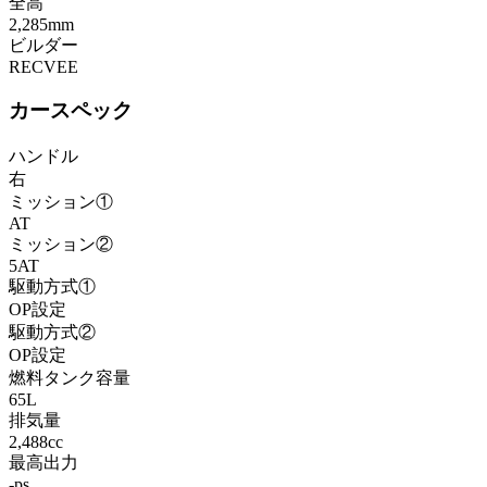
全高
2,285mm
ビルダー
RECVEE
カースペック
ハンドル
右
ミッション①
AT
ミッション②
5AT
駆動方式①
OP設定
駆動方式②
OP設定
燃料タンク容量
65L
排気量
2,488cc
最高出力
-ps