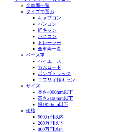
全車両一覧
タイプで選ぶ
キャブコン
バンコン
軽キャン
バスコン
トレーラー
全車両一覧
ベース車
ハイエース
カムロード
ボンゴトラック
エブリィ軽キャン
サイズ
長さ4000mm以下
高さ2100mm以下
幅1850mm以下
価格
500万円以内
200万円以下
800万円以内