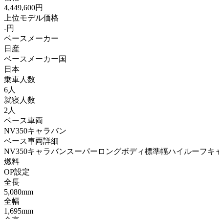
4,449,600円
上位モデル価格
-円
ベースメーカー
日産
ベースメーカー国
日本
乗車人数
6人
就寝人数
2人
ベース車両
NV350キャラバン
ベース車両詳細
NV350キャラバンスーパーロングボディ標準幅ハイルーフキ
燃料
OP設定
全長
5,080mm
全幅
1,695mm